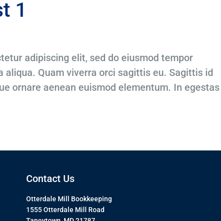
st 1
tetur adipiscing elit, sed do eiusmod tempor
 aliqua. Quam viverra orci sagittis eu. Sagittis id
que ornare aenean euismod elementum. In egestas
Contact Us
Otterdale Mill Bookkeeping
1555 Otterdale Mill Road
Taneytown, MD 21787