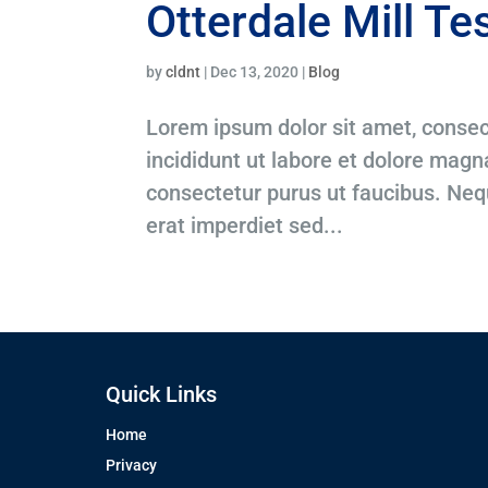
Otterdale Mill Te
by
cldnt
|
Dec 13, 2020
|
Blog
Lorem ipsum dolor sit amet, consec
incididunt ut labore et dolore magna
consectetur purus ut faucibus. Ne
erat imperdiet sed...
Quick Links
Home
Privacy