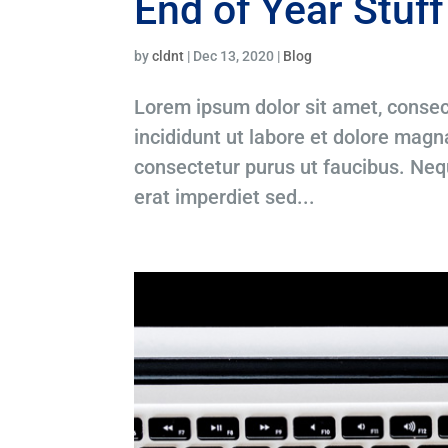
End of Year Stuff
by
cldnt
|
Dec 13, 2020
|
Blog
Lorem ipsum dolor sit amet, consec
incididunt ut labore et dolore magna
consectetur purus ut faucibus. Ne
erat imperdiet sed...